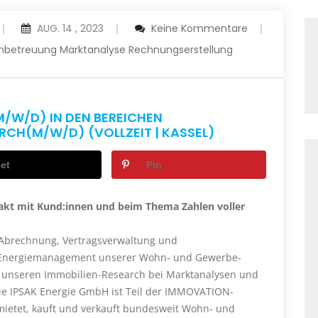
AUG. 14 , 2023
Keine Kommentare
nbetreuung
Marktanalyse
Rechnungserstellung
/W/D) IN DEN BEREICHEN
CH(M/W/D) (VOLLZEIT | KASSEL)
et
Pin
takt mit Kund:innen und beim Thema Zahlen voller
: Abrechnung, Vertragsverwaltung und
 Energiemanagement unserer Wohn- und Gewerbe-
e unseren Immobilien-Research bei Marktanalysen und
ie IPSAK Energie GmbH ist Teil der IMMOVATION-
etet, kauft und verkauft bundesweit Wohn- und