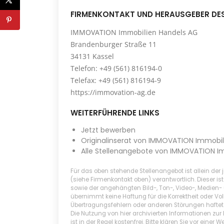
FIRMENKONTAKT UND HERAUSGEBER DE
IMMOVATION Immobilien Handels AG
Brandenburger Straße 11
34131 Kassel
Telefon: +49 (561) 816194-0
Telefax: +49 (561) 816194-9
https://immovation-ag.de
WEITERFÜHRENDE LINKS
Jetzt bewerben
Originalinserat von IMMOVATION Immobil
Alle Stellenangebote von IMMOVATION I
Für das oben stehende Stellenangebot ist allein de
(siehe Firmenkontakt oben) verantwortlich. Dieser is
sowie der angehängten Bild-, Ton-, Video-, Medien
übernimmt keine Haftung für die Korrektheit oder Vol
Übertragungsfehlern oder anderen Störungen haftet si
Die Nutzung von hier archivierten Informationen zur
ist in der Regel kostenfrei. Bitte klären Sie vor ein