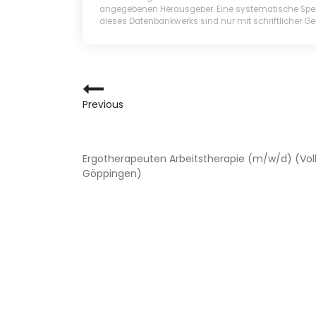
angegebenen Herausgeber. Eine systematische Spei
dieses Datenbankwerks sind nur mit schriftlicher 
BEITRAGSNAVIG
Previous
BEITRAGSNAVIG
Ergotherapeuten Arbeitstherapie (m/w/d) (Vollz
Göppingen)