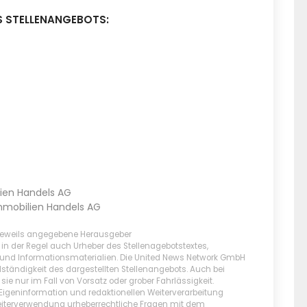
S STELLENANGEBOTS:
ien Handels AG
mmobilien Handels AG
r jeweils angegebene Herausgeber
t in der Regel auch Urheber des Stellenagebotstextes,
- und Informationsmaterialien. Die United News Network GmbH
lständigkeit des dargestellten Stellenangebots. Auch bei
e nur im Fall von Vorsatz oder grober Fahrlässigkeit.
 Eigeninformation und redaktionellen Weiterverarbeitung
er Weiterverwendung urheberrechtliche Fragen mit dem