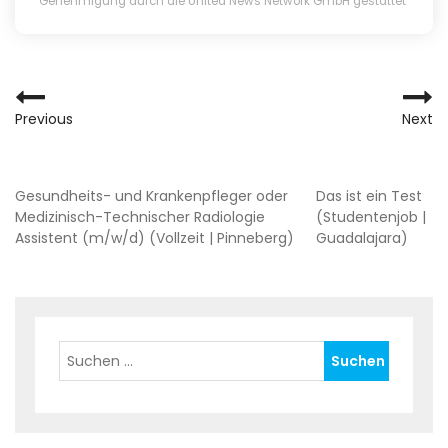
Genehmigung durch die United News Network GmbH gestattet
BEITRAGSNAVIGATIO
Previous
Next
BEITRAGSNAVIGATIO
Gesundheits- und Krankenpfleger oder
Das ist ein Test
Medizinisch-Technischer Radiologie
(Studentenjob |
Assistent (m/w/d) (Vollzeit | Pinneberg)
Guadalajara)